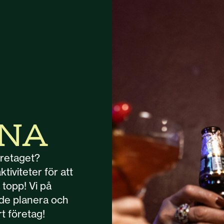
RNA
öretaget?
tiviteter för att
topp! Vi på
åde planera och
t företag!